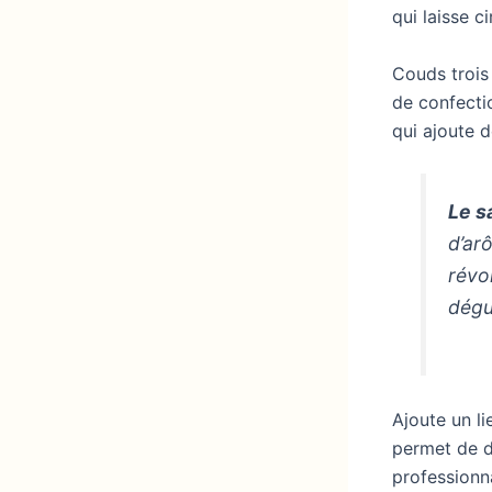
qui laisse c
Couds trois 
de confectio
qui ajoute d
Le s
d’ar
révo
dégu
Ajoute un li
permet de d
professionna