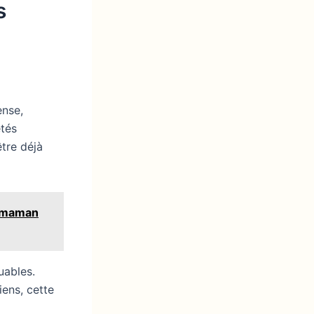
s
ense,
tés
tre déjà
e maman
uables.
ens, cette