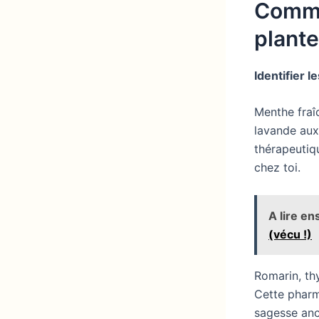
Comme
plant
Identifier 
Menthe fraîc
lavande aux
thérapeutiq
chez toi.
A lire ens
(vécu !)
Romarin, th
Cette pharm
sagesse anc