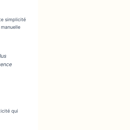
e simplicité
n manuelle
lus
érence
icité qui