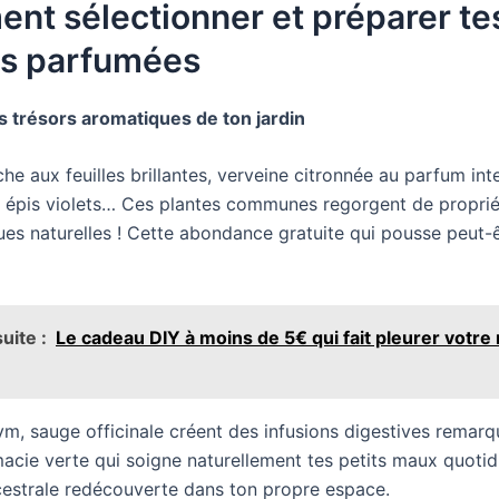
nt sélectionner et préparer te
es parfumées
les trésors aromatiques de ton jardin
he aux feuilles brillantes, verveine citronnée au parfum int
 épis violets… Ces plantes communes regorgent de proprié
ues naturelles ! Cette abondance gratuite qui pousse peut-ê
uite :
Le cadeau DIY à moins de 5€ qui fait pleurer votr
ym, sauge officinale créent des infusions digestives remarq
acie verte qui soigne naturellement tes petits maux quotidi
estrale redécouverte dans ton propre espace.