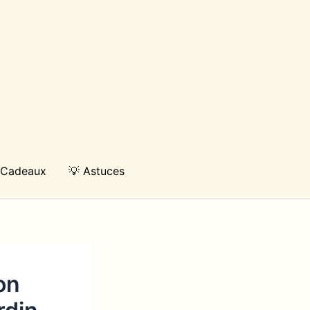
 Cadeaux
💡 Astuces
on