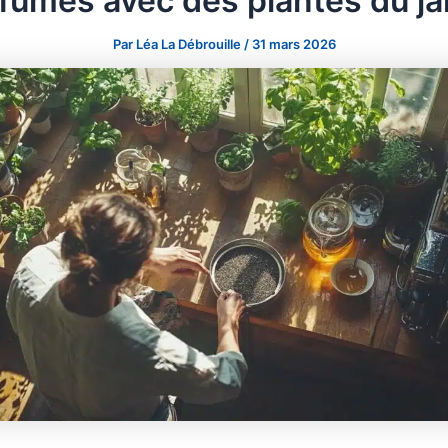
fumés avec des plantes du ja
Par
Léa La Débrouille
/
31 mars 2026