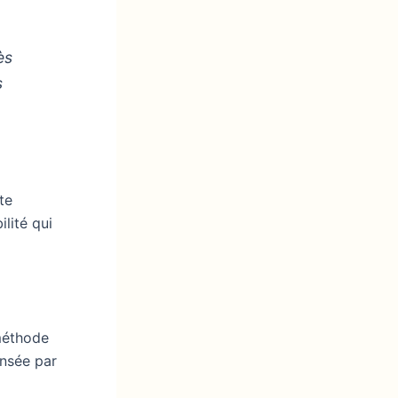
ès
s
te
lité qui
méthode
ensée par