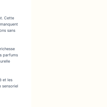
t. Cette
ui manquent
ions sans
 richesse
es parfums
urelle
 et les
 sensoriel