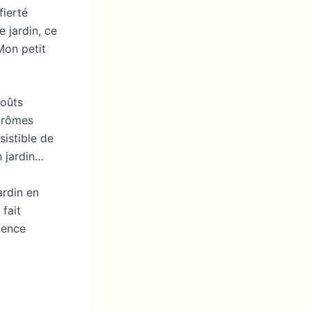
fierté
 jardin, ce
Mon petit
goûts
 arômes
sistible de
n jardin…
ardin en
 fait
ience