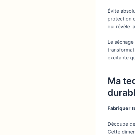
Évite absolu
protection d
qui révèle l
Le séchage 
transformat
excitante qu
Ma tec
durab
Fabriquer t
Découpe des
Cette dimen