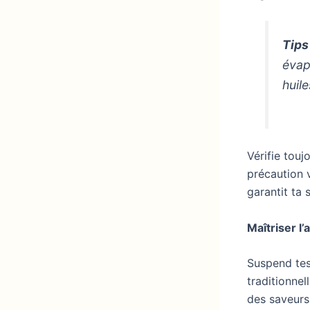
Tips
évap
huil
Vérifie touj
précaution v
garantit ta 
Maîtriser l’
Suspend tes
traditionne
des saveurs