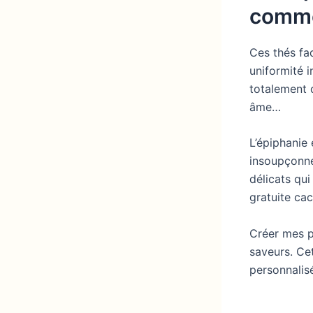
comm
Ces thés fa
uniformité i
totalement 
âme…
L’épiphanie
insoupçonné
délicats qu
gratuite ca
Créer mes p
saveurs. Ce
personnalisé