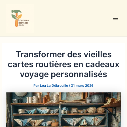
Aller
au
contenu
Main
Men
Transformer des vieilles
cartes routières en cadeaux
voyage personnalisés
Par
Léa La Débrouille
/
31 mars 2026